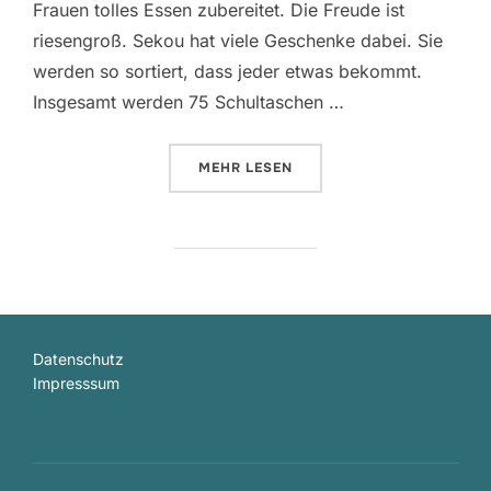
Frauen tolles Essen zubereitet. Die Freude ist
riesengroß. Sekou hat viele Geschenke dabei. Sie
werden so sortiert, dass jeder etwas bekommt.
Insgesamt werden 75 Schultaschen …
ÜBER „DER GROSSE TAG DER E
MEHR
LESEN
Datenschutz
Impresssum