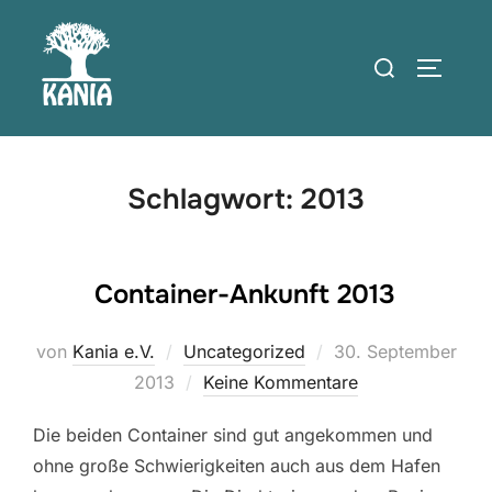
Zum
Inhalt
Suchen
SEITEN
springen
nach:
Schlagwort:
2013
Container-Ankunft 2013
Veröffentlicht
von
Kania e.V.
Uncategorized
30. September
am
2013
Keine Kommentare
Die beiden Container sind gut angekommen und
ohne große Schwierigkeiten auch aus dem Hafen