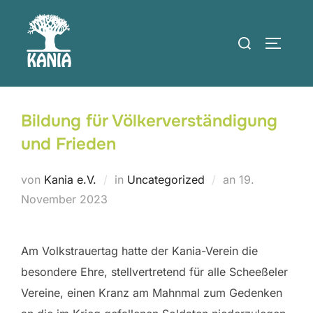
Zum
Inhalt
Suchen
SEITEN
springen
nach:
Bildung für Völkerverständigung
und Frieden
Veröffentlicht
von
Kania e.V.
in
Uncategorized
an
19.
am
November 2023
Am Volkstrauertag hatte der Kania-Verein die
besondere Ehre, stellvertretend für alle Scheeßeler
Vereine, einen Kranz am Mahnmal zum Gedenken