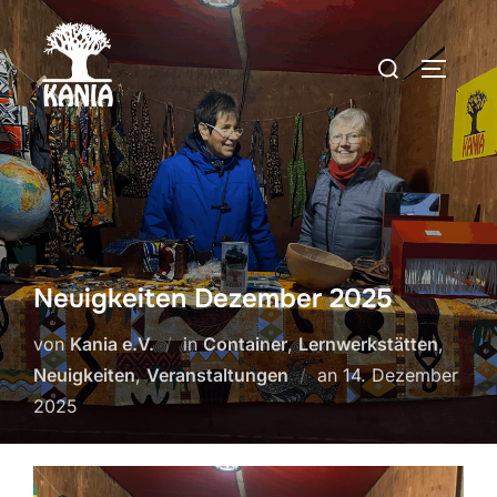
Zum
Inhalt
Suchen
SEITEN
springen
nach:
Neuigkeiten Dezember 2025
von
Kania e.V.
in
Container
,
Lernwerkstätten
,
Veröffentlicht
Neuigkeiten
,
Veranstaltungen
an
14. Dezember
am
2025