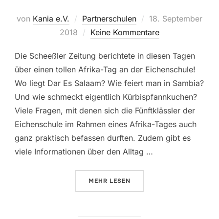
Veröffentlicht
von
Kania e.V.
Partnerschulen
18. September
am
2018
Keine Kommentare
Die Scheeßler Zeitung berichtete in diesen Tagen
über einen tollen Afrika-Tag an der Eichenschule!
Wo liegt Dar Es Salaam? Wie feiert man in Sambia?
Und wie schmeckt eigentlich Kürbispfannkuchen?
Viele Fragen, mit denen sich die Fünftklässler der
Eichenschule im Rahmen eines Afrika-Tages auch
ganz praktisch befassen durften. Zudem gibt es
viele Informationen über den Alltag …
ÜBER „VON AFRIKA INSPIRIERT“
MEHR
LESEN