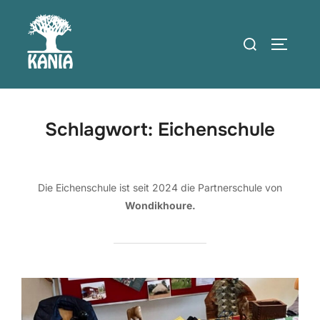
Zum
Inhalt
Suchen
SEITEN
springen
nach:
Schlagwort:
Eichenschule
Die Eichenschule ist seit 2024 die Partnerschule von
Wondikhoure.