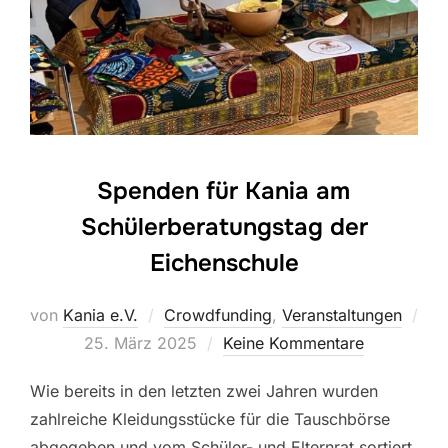
Spenden für Kania am
Schülerberatungstag der
Eichenschule
von
Kania e.V.
Crowdfunding
,
Veranstaltungen
Veröffentlicht
25. März 2025
Keine Kommentare
am
Wie bereits in den letzten zwei Jahren wurden
zahlreiche Kleidungsstücke für die Tauschbörse
abgegeben und vom Schüler- und Elternrat sortiert.