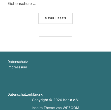
Eichenschule …
ÜBER „EINE PARTNERSCHULE F
MEHR
LESEN
Datenschutz
Impresssum
Datenschutzerklärung
Copyright © 2026 Kania e.V.
Inspiro Theme
von
WPZOOM