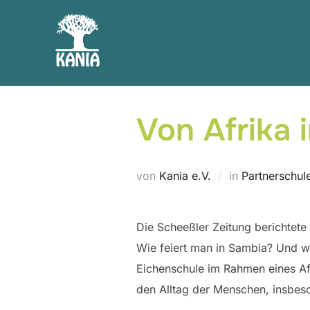
Zum
Inhalt
springen
Von Afrika i
von
Kania e.V.
in
Partnerschul
Die Scheeßler Zeitung berichtete
Wie feiert man in Sambia? Und wi
Eichenschule im Rahmen eines Afr
den Alltag der Menschen, insbes