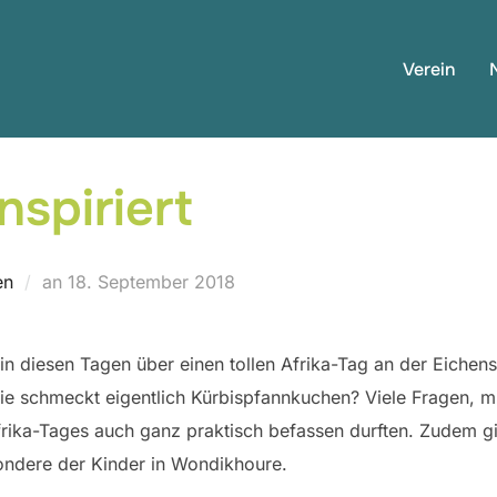
Verein
nspiriert
Veröffentlicht
en
an
18. September 2018
am
 in diesen Tagen über einen tollen Afrika-Tag an der Eichen
e schmeckt eigentlich Kürbispfannkuchen? Viele Fragen, mit
ika-Tages auch ganz praktisch befassen durften. Zudem gib
ondere der Kinder in Wondikhoure.