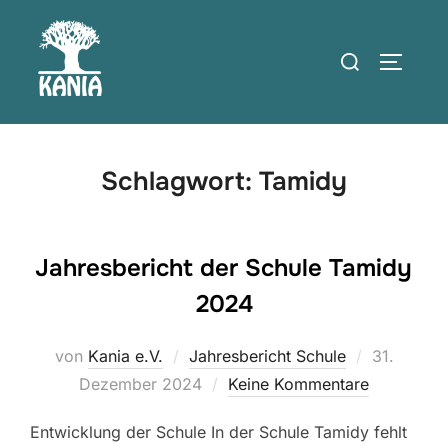
Zum
Inhalt
Suchen
SEITEN
springen
nach:
Schlagwort:
Tamidy
Jahresbericht der Schule Tamidy
2024
Veröffentl
von
Kania e.V.
Jahresbericht Schule
31.
am
Dezember 2024
Keine Kommentare
Entwicklung der Schule In der Schule Tamidy fehlt