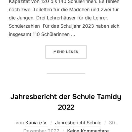
Kapazität von 120 bis 140 Schülerinnen. Es fehlen
noch zwei Toiletten für die Mädchen und zwei für
die Jungen. Drei Lehrerhäuser für die Lehrer.
Schülerzahlen Für das Schuljahr 2023 haben sich
insgesamt 110 Schülerinnen …
ÜBER „JAHRESBERICHT DER SCH
MEHR
LESEN
Jahresbericht der Schule Tamidy
2022
Veröffentli
von
Kania e.V.
Jahresbericht Schule
30.
am
Dezember 2022
Keine Kommentare